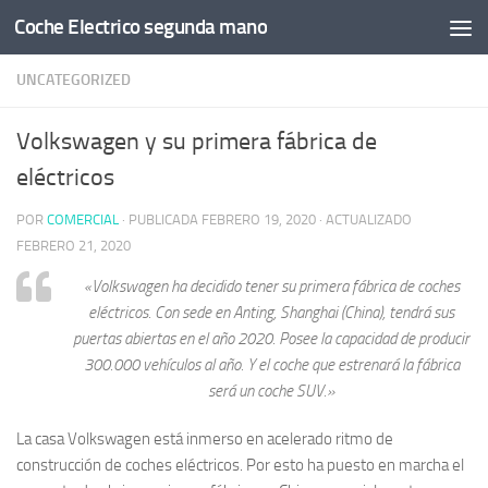
Coche Electrico segunda mano
Saltar al contenido
UNCATEGORIZED
Volkswagen y su primera fábrica de
eléctricos
POR
COMERCIAL
· PUBLICADA
FEBRERO 19, 2020
· ACTUALIZADO
FEBRERO 21, 2020
«Volkswagen ha decidido tener su primera fábrica de coches
eléctricos. Con sede en Anting, Shanghai (China), tendrá sus
puertas abiertas en el año 2020. Posee la capacidad de producir
300.000 vehículos al año. Y el coche que estrenará la fábrica
será un coche SUV.»
La casa Volkswagen está inmerso en acelerado ritmo de
construcción de coches eléctricos. Por esto ha puesto en marcha el