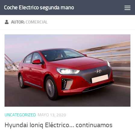
Coche Electrico segunda mano
Saltar al contenido
AUTOR:
COMERCIAL
UNCATEGORIZED
MAYO 13, 2020
Hyundai Ioniq Eléctrico… continuamos