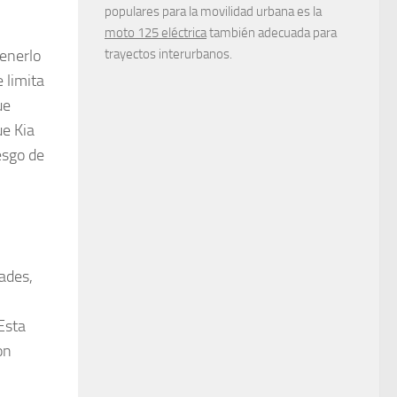
populares para la movilidad urbana es la
moto 125 eléctrica
también adecuada para
tenerlo
trayectos interurbanos.
 limita
ue
ue Kia
esgo de
ades,
Esta
on