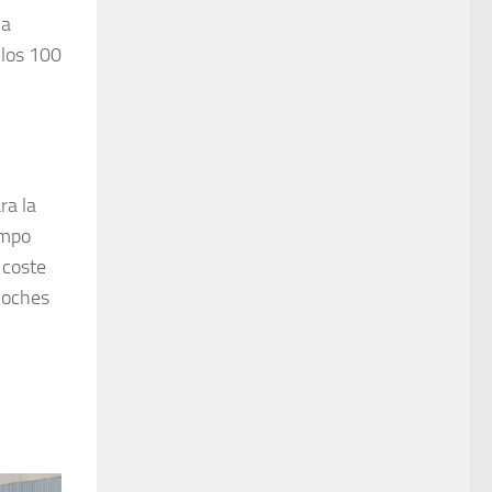
la
 los 100
ra la
empo
 coste
coches