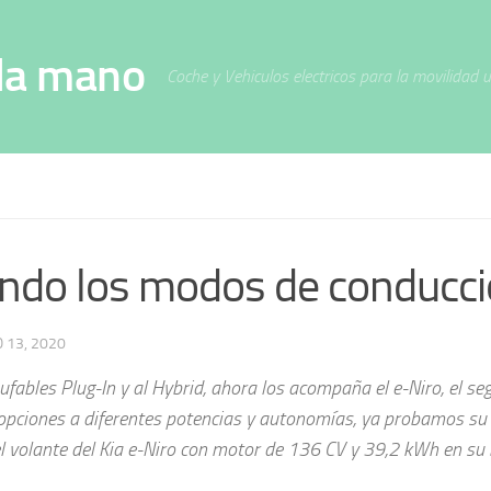
da mano
Coche y Vehiculos electricos para la movilidad 
bando los modos de conducc
 13, 2020
ufables Plug-In y al Hybrid, ahora los acompaña el e-Niro, el s
s opciones a diferentes potencias y autonomías, ya probamos su
 volante del Kia e-Niro con motor de 136 CV y 39,2 kWh en su 