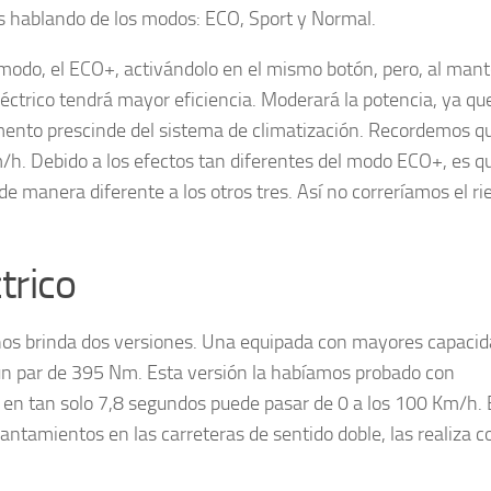
s hablando de los modos: ECO, Sport y Normal.
 modo, el ECO+, activándolo en el mismo botón, pero, al man
éctrico tendrá mayor eficiencia. Moderará la potencia, ya que
nto prescinde del sistema de climatización. Recordemos q
h. Debido a los efectos tan diferentes del modo ECO+, es q
de manera diferente a los otros tres. Así no correríamos el ri
trico
 nos brinda dos versiones. Una equipada con mayores capacid
un par de 395 Nm. Esta versión la habíamos probado con
 en tan solo 7,8 segundos puede pasar de 0 a los 100 Km/h. 
antamientos en las carreteras de sentido doble, las realiza c