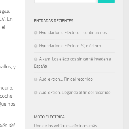
egas.
CV. En
ENTRADAS RECIENTES
 el
Hyundai Ioniq Eléctrico… continuamos
Hyundai Ioniq Eléctrico. Sí, eléctrico
Aixam. Los eléctricos sin carné invaden a
allos, y
España
Audi e-tron… Fin del recorrido
nquilo.
Audi e-tron. Llegando al fin del recorrido
 coche,
Que nos
MOTO ELECTRICA
ión del
Uno de los vehículos eléctricos más