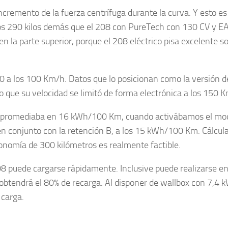
cremento de la fuerza centrífuga durante la curva. Y esto es
nos 290 kilos demás que el 208 con PureTech con 130 CV y E
n la parte superior, porque el 208 eléctrico pisa excelente so
0 a los 100 Km/h. Datos que lo posicionan como la versión d
 que su velocidad se limitó de forma electrónica a los 150 
e promediaba en 16 kWh/100 Km, cuando activábamos el mo
 conjunto con la retención B, a los 15 kWh/100 Km. Cálcul
onomía de 300 kilómetros es realmente factible.
208 puede cargarse rápidamente. Inclusive puede realizarse en
btendrá el 80% de recarga. Al disponer de wallbox con 7,4 k
 carga.