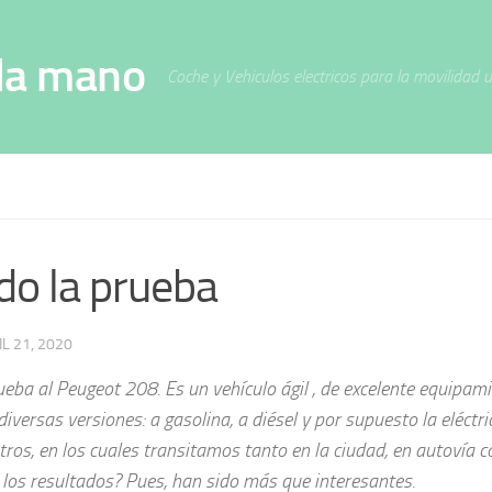
da mano
Coche y Vehiculos electricos para la movilidad 
o la prueba
L 21, 2020
ueba al Peugeot 208. Es un vehículo ágil , de excelente equipam
versas versiones: a gasolina, a diésel y por supuesto la eléctri
ros, en los cuales transitamos tanto en la ciudad, en autovía 
Y los resultados? Pues, han sido más que interesantes.