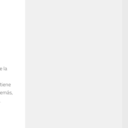
e la
tiene
además,
.