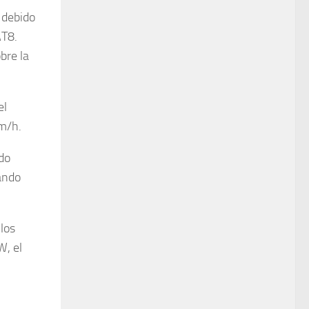
 debido
AT8.
bre la
el
Km/h.
do
ando
los
W, el