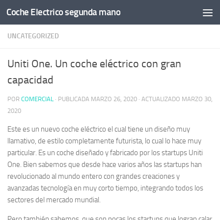
Coche Electrico segunda mano
Saltar al contenido
UNCATEGORIZED
Uniti One. Un coche eléctrico con gran
capacidad
POR
COMERCIAL
· PUBLICADA
MARZO 26, 2020
· ACTUALIZADO
MARZO 30,
2020
Este es un nuevo coche eléctrico el cual tiene un diseño muy
llamativo, de estilo completamente futurista, lo cual lo hace muy
particular. Es un coche diseñado y fabricado por los startups Uniti
One. Bien sabemos que desde hace varios años las startups han
revolucionado al mundo entero con grandes creaciones y
avanzadas tecnología en muy corto tiempo, integrando todos los
sectores del mercado mundial.
Pero también sabemos, que son pocas los startups que logran calar