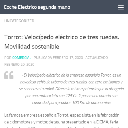
Coche Electrico segunda mano
Saltar al contenido
UNCATEGORIZED
Torrot: Velocípedo eléctrico de tres ruedas.
Movilidad sostenible
POR
COMERCIAL
· PUBLICADA
FEBRERO 17, 2020
· ACTUALIZADO
FEBRERO 20, 2020
«El Velocípedo eléctrico de la empresa española Torrot, es un
novedoso vehículo urbano de tres ruedas, con cero emisiones y
se conecta a tu móvil. Ofrece la misma potencia que la otorgada
por una motocicleta con 125 Cc. Y posee una batería con
capacidad para producir 100 Km de autonomía»
La famosa empresa española Torrot, especialista en la fabricación
de ciclomotores y motocicletas, ha presentado en la EICMA, feria