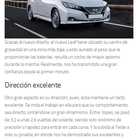
Gracias al nuevo diseño, el nuevo Leaf tiene ubicado su centro de
gravedad en una zona más baja, y esto aunado al peso que le
proporcionan las baterías, resulta un coche de mayor aplomo
durante la marcha. Realmente, nos ha transmitido una gran
confianza desde el primer minuto.
Dirección excelente
Otro gran aspecto es su dirección, pues, ésta mantiene un tacto
excelente. Se nota el trabajo en ella para que su comportamiento
sea directo, sintiéndose un gran dinamismo. Entre topes, se pasó
de 3,2 a unas 2,6 vueltas del volante, siendo solo sinónimo de
precisión y rapidez para entrar en cada curva. Y la subida al Teide a
sido su prueba, en donde nos ha demostrado sus excelentes y