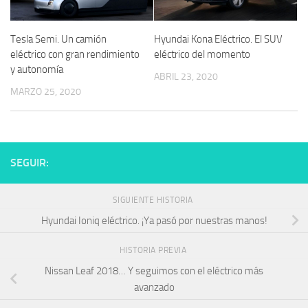
Tesla Semi. Un camión
Hyundai Kona Eléctrico. El SUV
eléctrico con gran rendimiento
eléctrico del momento
y autonomía
ABRIL 23, 2020
MARZO 25, 2020
SEGUIR:
SIGUIENTE HISTORIA
Hyundai Ioniq eléctrico. ¡Ya pasó por nuestras manos!
HISTORIA PREVIA
Nissan Leaf 2018… Y seguimos con el eléctrico más
avanzado